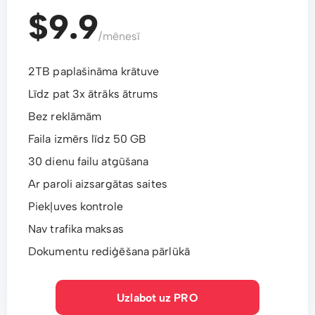
$9.9
/mēnesī
2TB paplašināma krātuve
Līdz pat 3x ātrāks ātrums
Bez reklāmām
Faila izmērs līdz 50 GB
30 dienu failu atgūšana
Ar paroli aizsargātas saites
Piekļuves kontrole
Nav trafika maksas
Dokumentu rediģēšana pārlūkā
Uzlabot uz PRO