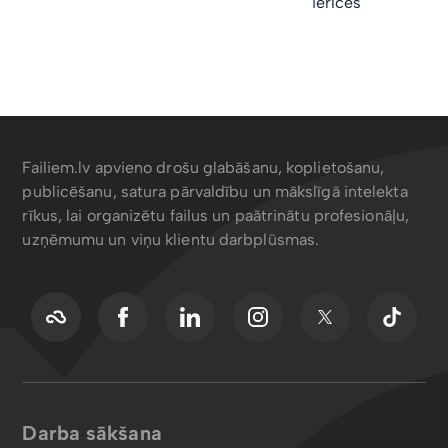
ierīces
Failiem.lv apvieno drošu glabāšanu, koplietošanu,
publicēšanu, satura pārvaldību un mākslīgā intelekta
rīkus, lai organizētu failus un paātrinātu profesionāļu,
uzņēmumu un viņu klientu darbplūsmas.
Darba sākšana