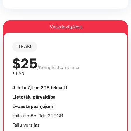
Visizdevīgākais
TEAM
$25
/Komplekts/mēnesī
+ PVN
4 lietotāji un 2TB iekļauti
Lietotāju pārvaldība
E-pasta paziņojumi
Faila izmērs līdz 200GB
Failu versijas