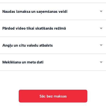
Ierīko savu digitālo veikalu, izvieto noderīgu saturu,
Naudas izmaksa un saņemšanas veidi
apraksti un pelni 24/7 atrodoties jebkur!
Pēc pirkuma, nauda un viso darījumi uzskaitās tavā lietotāja
Pārdod video tikai skatīšanās režīmā
kontā. Naudu vari pieprasīt saņemt uz IBAN kontu vai
Paypal.
Jā, var pārdot video tikai skatīšanās režīmā, bez
Angļu un citu valodu atbalsts
lejupielādes. Saturs ir pieejams tikai pircēja kontā, uzreiz
pēc samaksas veikšanas.
Saskarne ir pieejama angļu, spāņu un vācu valodā, lai vari
Meklēšana un meta dati
pārdot arī starptautiski!
Failiem var norādīt tagus un aprakstus. Ir AI teksta un
objektu atpazīšana. Meklētājs.
Sāc bez maksas