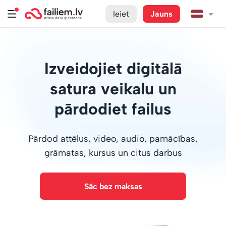
Ieiet
Jauns
Izveidojiet digitālā
satura veikalu un
pārdodiet failus
Pārdod attēlus, video, audio, pamācības,
grāmatas, kursus un citus darbus
Sāc bez maksas