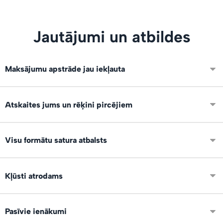
Jautājumi un atbildes
Maksājumu apstrāde jau iekļauta
Integrēti VISA, Mastercard un Swedbank maksājumi. Neko
Atskaites jums un rēķini pircējiem
papildus nevajag konfigurēt.
Ir pieejamas atskaites par visiem darījumiem un skatījumu,
Visu formātu satura atbalsts
pirkumu un lejupielāžu statistika. Eksports uz XLS par
periodu grāmatvedībai.
Mēs atbalstam visus failu formātus un izmērus: foto, video,
Kļūsti atrodams
audio, dokumentus, prezentācijas, grāmatas, vektorus un
citus veidus.
Mēs varam demonstrēt tavus produktus arī citiem servisa
Pasīvie ienākumi
lietotājiem publiskajā satura tirgū un sociālajos tīklos!