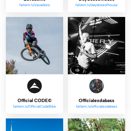
failiem.lv/zavadskis
failiem.lv/daydoseofhouse
Official CODE©
Officialexdabass
failiem.lv/OfficialCodeBike
failiem.lv/officialexdabass