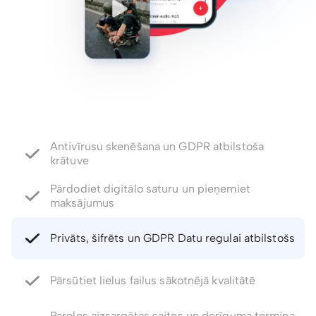
Pārdodiet digitālo saturu un pieņemiet
maksājumus
Privāts, šifrēts un GDPR Datu regulai atbilstošs
Pārsūtiet lielus failus sākotnējā kvalitātē
Paroles aizsargātas saites un derīguma termiņa
kontrole
Atjaunojiet izdzēstos failus un failu versijas līdz