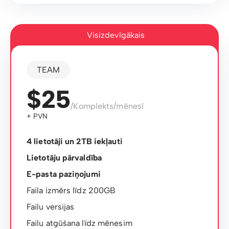
Visizdevīgākais
TEAM
$25
/Komplekts/mēnesī
+ PVN
4 lietotāji un 2TB iekļauti
Lietotāju pārvaldība
E-pasta paziņojumi
Faila izmērs līdz 200GB
Failu versijas
Failu atgūšana līdz mēnesim