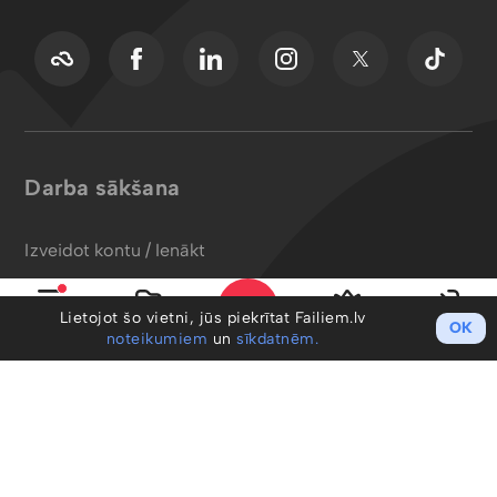
Darba sākšana
Izveidot kontu / Ienākt
Cenu plāni
Lietojot šo vietni, jūs piekrītat Failiem.lv
Profesionāļiem
OK
Izvēlne
Mani faili
PRO
Ieiet
noteikumiem
un
sīkdatnēm.
Uzņēmumiem
Noteikumi un GDPR