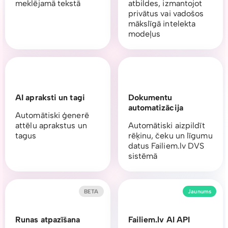
meklējamā tekstā
atbildes, izmantojot
privātus vai vadošos
mākslīgā intelekta
modeļus
AI apraksti un tagi
Dokumentu
automatizācija
Automātiski ģenerē
attēlu aprakstus un
Automātiski aizpildīt
tagus
rēķinu, čeku un līgumu
datus Failiem.lv DVS
sistēmā
BETA
Jaunums
Runas atpazīšana
Failiem.lv AI API