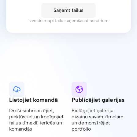
Saņemt failus
Izveido mapi failu saņemšanai no citiem
Lietojiet komandā
Publicējiet galerijas
Droši sinhronizējiet,
Pielāgojiet galeriju
piekļūstiet un kopīgojiet
dizainu savam zīmolam
failus tīmeklī, ierīcēs un
un demonstrējiet
komandās
portfolio