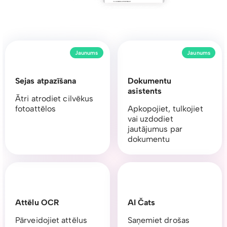
Jaunums
Jaunums
Sejas atpazīšana
Dokumentu
asistents
Ātri atrodiet cilvēkus
fotoattēlos
Apkopojiet, tulkojiet
vai uzdodiet
jautājumus par
dokumentu
Attēlu OCR
AI Čats
Pārveidojiet attēlus
Saņemiet drošas