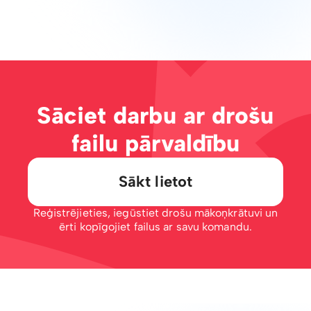
Sāciet darbu ar drošu
failu pārvaldību
Sākt lietot
Reģistrējieties, iegūstiet drošu mākoņkrātuvi un
ērti kopīgojiet failus ar savu komandu.