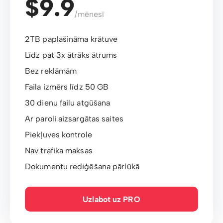
$9.9
/mēnesī
2TB paplašināma krātuve
Līdz pat 3x ātrāks ātrums
Bez reklāmām
Faila izmērs līdz 50 GB
30 dienu failu atgūšana
Ar paroli aizsargātas saites
Piekļuves kontrole
Nav trafika maksas
Dokumentu rediģēšana pārlūkā
Uzlabot uz PRO