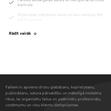
pat 5 gadiem
Integrēts E-paraksts. Komentāri un failu
ietagošana
Atspējot lejupielādes ar tikai skatīšanas piekļuvi
Rādīt vairāk
Failiem.lv apvieno drošu glabāšanu, koplietošanu,
publicēšanu, satura pārvaldību un mākslīgā intelekta
rīkus, lai organizētu failus un paātrinātu profesionāļu,
uzņēmumu un viņu klientu darbplūsmas.