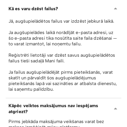
Kā es varu dzēst failus?
Jā, augšupielādētos failus var izdzēst jebkurā laikā.
Ja augšupielādes laikā norādījāt e-pasta adresi, uz
šo e-pasta adresi tika nosūtīta saite faila dzēšanai —
to varat izmantot, lai noņemtu failu.
Reģistrēti lietotāji var dzēst savus augšupielādētos
failus tieši sadaļā Mani faili.
Ja failus augšupielādējāt pirms pieteikšanās, varat
skatīt un pārvaldīt šos augšupielādējumus
pieteikšanās lapā vai sazināties ar atbalsta dienestu,
lai saņemtu palīdzību.
Kāpēc veiktos maksājumus nav iespējams
atgriezt?
Pirms jebkāda maksājuma veikšanas varat bez