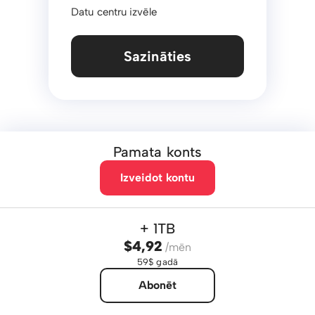
Datu centru izvēle
Sazināties
Pamata konts
Izveidot kontu
+ 1TB
$4,92
/mēn
59$ gadā
Abonēt