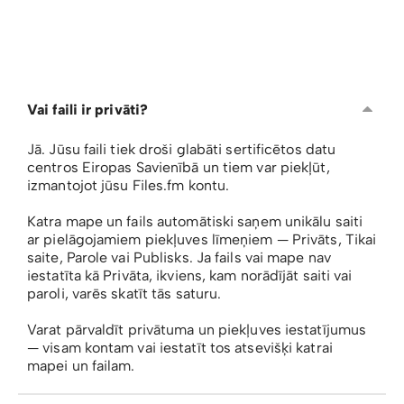
Vai faili ir privāti?
Jā. Jūsu faili tiek droši glabāti sertificētos datu
centros Eiropas Savienībā un tiem var piekļūt,
izmantojot jūsu Files.fm kontu.
Katra mape un fails automātiski saņem unikālu saiti
ar pielāgojamiem piekļuves līmeņiem — Privāts, Tikai
saite, Parole vai Publisks. Ja fails vai mape nav
iestatīta kā Privāta, ikviens, kam norādījāt saiti vai
paroli, varēs skatīt tās saturu.
Varat pārvaldīt privātuma un piekļuves iestatījumus
— visam kontam vai iestatīt tos atsevišķi katrai
mapei un failam.