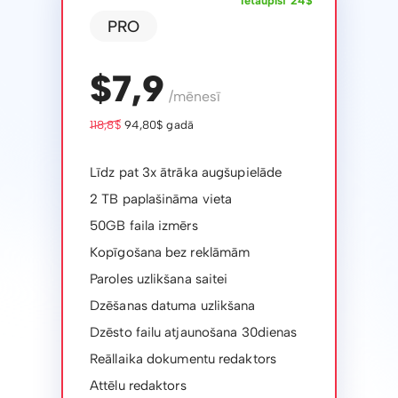
Ietaupīsi 24$
PRO
$7,9
/mēnesī
118,8$
94,80$ gadā
Līdz pat 3x ātrāka augšupielāde
2 TB paplašināma vieta
50GB faila izmērs
Kopīgošana bez reklāmām
Paroles uzlikšana saitei
Dzēšanas datuma uzlikšana
Dzēsto failu atjaunošana 30dienas
Reāllaika dokumentu redaktors
Attēlu redaktors