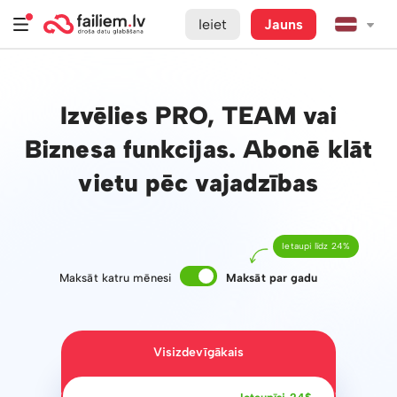
Ieiet
Jauns
Izvēlies PRO, TEAM vai
Biznesa funkcijas. Abonē klāt
vietu pēc vajadzības
Ietaupi līdz 24%
Maksāt katru mēnesi
Maksāt par gadu
Visizdevīgākais