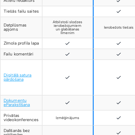
Attēlu redaktors
Tiešās failu saites
Atbilstoši slodzes
Datplūsmas
ierobežojumiem
Ierobežots tiešais
apjoms
un glabāšanas
līmenim
Zīmola profila lapa
Failu komentāri
Digitālā satura
pārdošana
Dokumentu
eParakstīšana
Privātas
Izmēģinājums
videokonferences
Dalīšanās bez
reklāmām