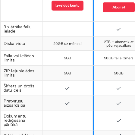
Izveidot kontu
Abonēt
3 x ātrāka failu
ielāde
2TB + abonēt klāt
Diska vieta
20GB uz mēnesi
pēc vajadzības
Faila vai ielādes
5GB
50GB faila izmērs
limits
ZIP lejupielādes
5GB
50GB
limits
Šifrēts un drošs
datu ceļš
Pretvīrusu
aizsardzība
Dokumentu
rediģēšana
pārlūkā