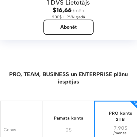
1 DVS Lietotājs
$16,66
/mēn
200$ + PVN gadā
Abonēt
PRO, TEAM, BUSINESS un ENTERPRISE plānu
iespējas
TOP
PRO konts
Pamata konts
2TB
7,90$
0$
Cenas
/mēnesī