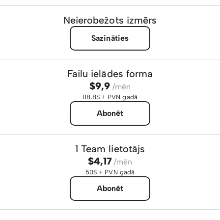
Neierobežots izmērs
Sazināties
Failu ielādes forma
$9,9
/mēn
118,8$ + PVN gadā
Abonēt
1 Team lietotājs
$4,17
/mēn
50$ + PVN gadā
Abonēt