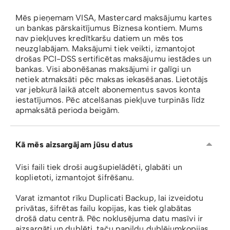
Mēs pieņemam VISA, Mastercard maksājumu kartes
un bankas pārskaitījumus Biznesa kontiem. Mums
nav piekļuves kredītkaršu datiem un mēs tos
neuzglabājam. Maksājumi tiek veikti, izmantojot
drošas PCI-DSS sertificētas maksājumu iestādes un
bankas. Visi abonēšanas maksājumi ir galīgi un
netiek atmaksāti pēc maksas iekasēšanas. Lietotājs
var jebkurā laikā atcelt abonementus savos konta
iestatījumos. Pēc atcelšanas piekļuve turpinās līdz
apmaksātā perioda beigām.
Kā mēs aizsargājam jūsu datus
Visi faili tiek droši augšupielādēti, glabāti un
koplietoti, izmantojot šifrēšanu.
Varat izmantot rīku Duplicati Backup, lai izveidotu
privātas, šifrētas failu kopijas, kas tiek glabātas
drošā datu centrā. Pēc noklusējuma datu masīvi ir
aizsargāti un dublēti, taču papildu dublējumkopijas