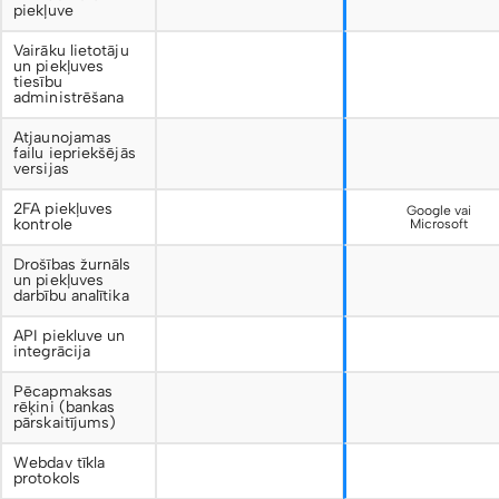
piekļuve
Vairāku lietotāju
un piekļuves
tiesību
administrēšana
Atjaunojamas
failu iepriekšējās
versijas
2FA piekļuves
Google vai
kontrole
Microsoft
Drošības žurnāls
un piekļuves
darbību analītika
API piekluve un
integrācija
Pēcapmaksas
rēķini (bankas
pārskaitījums)
Webdav tīkla
protokols