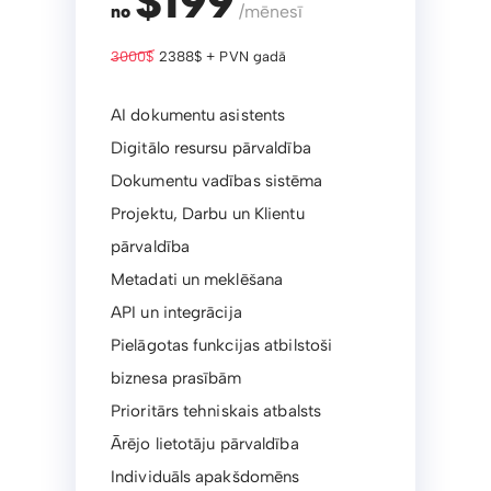
$199
no
/mēnesī
3000$
2388$ + PVN gadā
AI dokumentu asistents
Digitālo resursu pārvaldība
Dokumentu vadības sistēma
Projektu, Darbu un Klientu
pārvaldība
Metadati un meklēšana
API un integrācija
Pielāgotas funkcijas atbilstoši
biznesa prasībām
Prioritārs tehniskais atbalsts
Ārējo lietotāju pārvaldība
Individuāls apakšdomēns