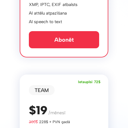
XMP, IPTC, EXIF ​​atbalsts
AI attēlu atpazīšana
AI speech to text
Abonēt
Ietaupīsi 72$
TEAM
$19
/mēnesī
300$
228$ + PVN gadā