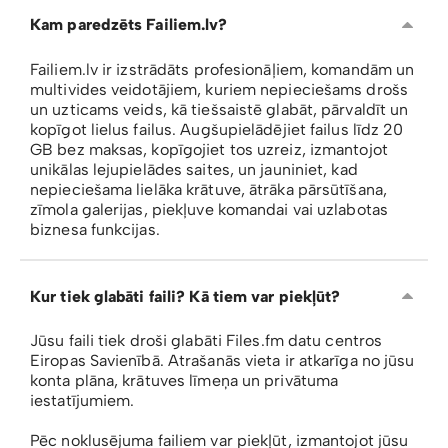
Kam paredzēts Failiem.lv?
Failiem.lv ir izstrādāts profesionāļiem, komandām un
multivides veidotājiem, kuriem nepieciešams drošs
un uzticams veids, kā tiešsaistē glabāt, pārvaldīt un
kopīgot lielus failus. Augšupielādējiet failus līdz 20
GB bez maksas, kopīgojiet tos uzreiz, izmantojot
unikālas lejupielādes saites, un jauniniet, kad
nepieciešama lielāka krātuve, ātrāka pārsūtīšana,
zīmola galerijas, piekļuve komandai vai uzlabotas
biznesa funkcijas.
Kur tiek glabāti faili? Kā tiem var piekļūt?
Jūsu faili tiek droši glabāti Files.fm datu centros
Eiropas Savienībā. Atrašanās vieta ir atkarīga no jūsu
konta plāna, krātuves līmeņa un privātuma
iestatījumiem.
Pēc noklusējuma failiem var piekļūt, izmantojot jūsu