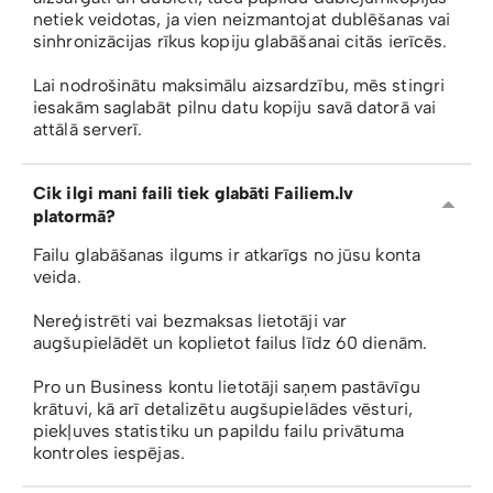
netiek veidotas, ja vien neizmantojat dublēšanas vai
sinhronizācijas rīkus kopiju glabāšanai citās ierīcēs.
Lai nodrošinātu maksimālu aizsardzību, mēs stingri
iesakām saglabāt pilnu datu kopiju savā datorā vai
attālā serverī.
Cik ilgi mani faili tiek glabāti Failiem.lv
platormā?
Failu glabāšanas ilgums ir atkarīgs no jūsu konta
veida.
Nereģistrēti vai bezmaksas lietotāji var
augšupielādēt un koplietot failus līdz 60 dienām.
Pro un Business kontu lietotāji saņem pastāvīgu
krātuvi, kā arī detalizētu augšupielādes vēsturi,
piekļuves statistiku un papildu failu privātuma
kontroles iespējas.