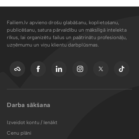
Failiem.lv apvieno drošu glabāšanu, koplietošanu,
publicēšanu, satura pārvaldību un mākslīgā intelekta
rīkus, lai organizētu failus un paātrinātu profesionāļu,
uzņēmumu un viņu klientu darbplūsmas.
Darba sākšana
Izveidot kontu / Ienākt
Cenu plāni