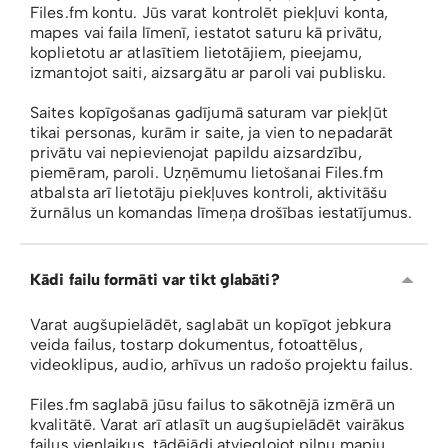
Files.fm kontu. Jūs varat kontrolēt piekļuvi konta,
mapes vai faila līmenī, iestatot saturu kā privātu,
koplietotu ar atlasītiem lietotājiem, pieejamu,
izmantojot saiti, aizsargātu ar paroli vai publisku.
Saites kopīgošanas gadījumā saturam var piekļūt
tikai personas, kurām ir saite, ja vien to nepadarāt
privātu vai nepievienojat papildu aizsardzību,
piemēram, paroli. Uzņēmumu lietošanai Files.fm
atbalsta arī lietotāju piekļuves kontroli, aktivitāšu
žurnālus un komandas līmeņa drošības iestatījumus.
Kādi failu formāti var tikt glabāti?
Varat augšupielādēt, saglabāt un kopīgot jebkura
veida failus, tostarp dokumentus, fotoattēlus,
videoklipus, audio, arhīvus un radošo projektu failus.
Files.fm saglabā jūsu failus to sākotnējā izmērā un
kvalitātē. Varat arī atlasīt un augšupielādēt vairākus
failus vienlaikus, tādējādi atvieglojot pilnu mapju,