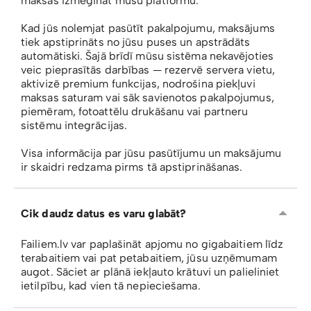
maksas izmēģināt mūsu platformu.
Kad jūs nolemjat pasūtīt pakalpojumu, maksājums
tiek apstiprināts no jūsu puses un apstrādāts
automātiski. Šajā brīdī mūsu sistēma nekavējoties
veic pieprasītās darbības — rezervē servera vietu,
aktivizē premium funkcijas, nodrošina piekļuvi
maksas saturam vai sāk savienotos pakalpojumus,
piemēram, fotoattēlu drukāšanu vai partneru
sistēmu integrācijas.
Visa informācija par jūsu pasūtījumu un maksājumu
ir skaidri redzama pirms tā apstiprināšanas.
Cik daudz datus es varu glabāt?
Failiem.lv var paplašināt apjomu no gigabaitiem līdz
terabaitiem vai pat petabaitiem, jūsu uzņēmumam
augot. Sāciet ar plānā iekļauto krātuvi un palieliniet
ietilpību, kad vien tā nepieciešama.