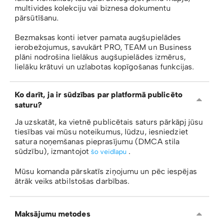
multivides kolekciju vai biznesa dokumentu
pārsūtīšanu.
Bezmaksas konti ietver pamata augšupielādes
ierobežojumus, savukārt PRO, TEAM un Business
plāni nodrošina lielākus augšupielādes izmērus,
lielāku krātuvi un uzlabotas kopīgošanas funkcijas.
Ko darīt, ja ir sūdzības par platformā publicēto
saturu?
Ja uzskatāt, ka vietnē publicētais saturs pārkāpj jūsu
tiesības vai mūsu noteikumus, lūdzu, iesniedziet
satura noņemšanas pieprasījumu (DMCA stila
sūdzību), izmantojot
.
šo veidlapu
Mūsu komanda pārskatīs ziņojumu un pēc iespējas
ātrāk veiks atbilstošas ​​darbības.
Maksājumu metodes