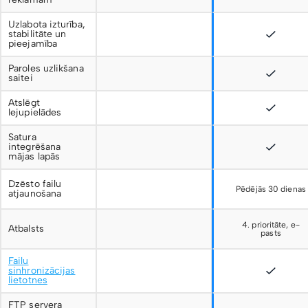
Uzlabota izturība,
stabilitāte un
pieejamība
Paroles uzlikšana
saitei
Atslēgt
lejupielādes
Satura
integrēšana
mājas lapās
Dzēsto failu
Pēdējās 30 dienas
atjaunošana
4. prioritāte, e-
Atbalsts
pasts
Failu
sinhronizācijas
lietotnes
FTP servera