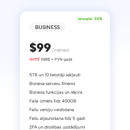
Ietaupīsi 312$
BUSINESS
$99
/mēnesī
1500$
1188$ + PVN gadā
5TB un 10 lietotāji iekļauti
Biznesa serveru līmenis
Biznesa funkcijas un rēķins
Faila izmērs līdz 400GB
Failu versiju veidošana
Failu atjaunošana līdz 5 gadi
2FA un drošības uzstādījumi