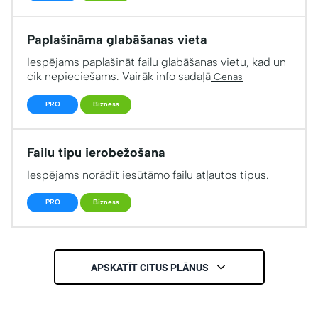
Paplašināma glabāšanas vieta
Iespējams paplašināt failu glabāšanas vietu, kad un
cik nepieciešams. Vairāk info sadaļā
Cenas
PRO
Bizness
Failu tipu ierobežošana
Iespējams norādīt iesūtāmo failu atļautos tipus.
PRO
Bizness
APSKATĪT CITUS PLĀNUS