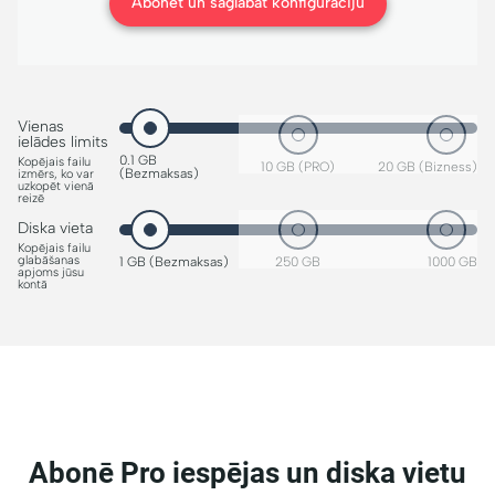
Abonēt un saglabāt konfigurāciju
Vienas
ielādes limits
0.1 GB
Kopējais failu
10 GB (PRO)
20 GB (Bizness)
(Bezmaksas)
izmērs, ko var
uzkopēt vienā
reizē
Diska vieta
Kopējais failu
glabāšanas
1 GB (Bezmaksas)
250 GB
1000 GB
apjoms jūsu
kontā
Abonē Pro iespējas un diska vietu