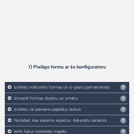
1) Pielāgo formu ar šo konfiguratoru
Izvēlies noklusēto formas un e-pastu pamatvalodu
Izmainīt formas dizainu un izmēru
Izvēlies vai pievieno papildus laukus
Norādiet, kas saņems epastus. Adresātu saraksts.
Ielikt failus noteiktās mapēs