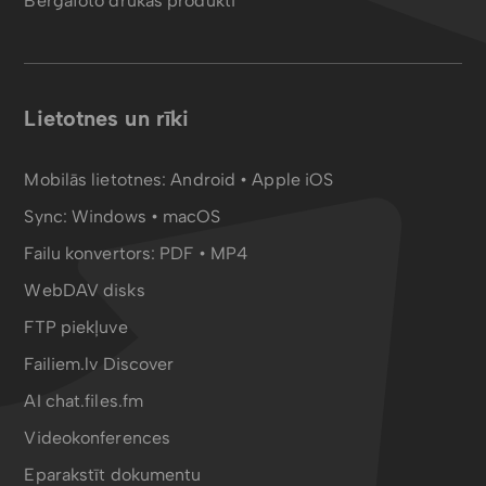
Bergafoto drukas produkti
Lietotnes un rīki
Mobilās lietotnes:
Android
•
Apple iOS
Sync:
Windows • macOS
Failu konvertors:
PDF
•
MP4
WebDAV disks
FTP piekļuve
Failiem.lv Discover
AI chat.files.fm
Videokonferences
Eparakstīt dokumentu