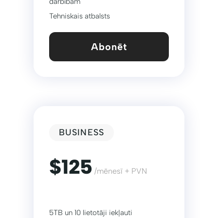
darbībām
Tehniskais atbalsts
Abonēt
BUSINESS
$125
/mēnesī + PVN
5TB un 10 lietotāji iekļauti