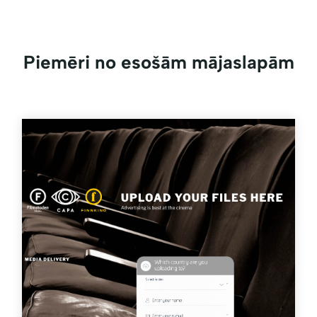
Piemēri no esošām mājaslapām