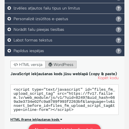
Izvēlies atļautos failu tipus un limitus
Personalizē izsūtītos e-pastus
Norādīt failu pieejas tiesības
Labot formas tekstus
Papildus iespējas
HTML versija
WordPress
JavaScript iekļaušanas kods jūsu weblapā (copy & paste)
Kopēt kodu
<script type="text/javascript" id="files_fm_
upload_script_tag" src="https://fv17.failie
m.lv/web_module/js/v1/?uid=82497&uid_hash=66
9a3e3734e02fc9a8789f993f2263bf&language=lv&i
nsert_before_id=files_fm_upload_script_tag&t
ype=inline-form"></script>
HTML iframe iekļaušanas kods