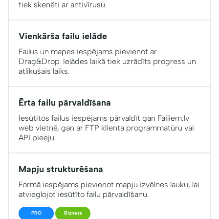
tiek skenēti ar antivīrusu.
Vienkārša failu ielāde
Failus un mapes iespējams pievienot ar
Drag&Drop. Ielādes laikā tiek uzrādīts progress un
atlikušais laiks.
Ērta failu pārvaldīšana
Iesūtītos failus iespējams pārvaldīt gan Failiem.lv
web vietnē, gan ar FTP klienta programmatūru vai
API pieeju.
Mapju strukturēšana
Formā iespējams pievienot mapju izvēlnes lauku, lai
atvieglojot iesūtīto failu pārvaldīšanu.
PRO
Bizness