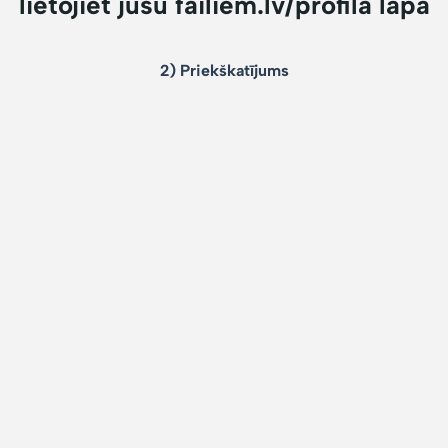
lietojiet jūsu failiem.lv/profila lapā
2) Priekškatījums