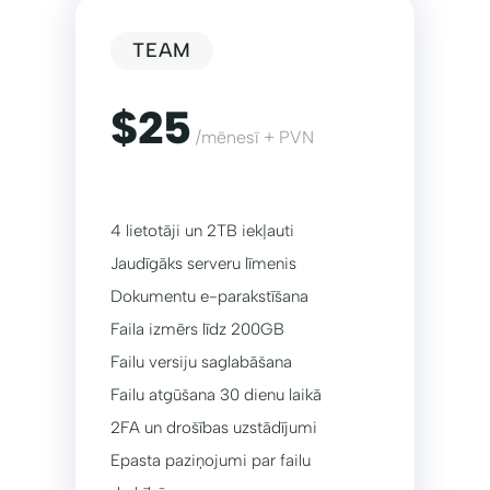
TEAM
$25
/mēnesī + PVN
4 lietotāji un 2TB iekļauti
Jaudīgāks serveru līmenis
Dokumentu e-parakstīšana
Faila izmērs līdz 200GB
Failu versiju saglabāšana
Failu atgūšana 30 dienu laikā
2FA un drošības uzstādījumi
Epasta paziņojumi par failu