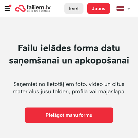
Ieiet
Jauns
Failu ielādes forma datu
saņemšanai un apkopošanai
Saņemiet no lietotājiem foto, video un citus
materiālus jūsu folderī, profilā vai mājaslapā.
Pielāgot manu formu