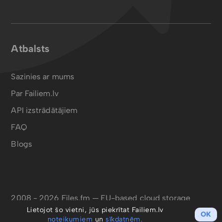
Atbalsts
Sazinies ar mums
Par Failiem.lv
API izstrādātājiem
FAQ
Blogs
2008 - 2026 Files.fm — EU-based cloud storage
Lietojot šo vietni, jūs piekrītat Failiem.lv
OK
noteikumiem
un
sīkdatnēm.