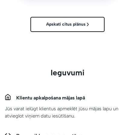
Apskati citus plānus
Ieguvumi
Klientu apkalpošana mājas lapā
Jūs varat ielūgt klientus apmeklēt jūsu mājas lapu un
atvieglot viņiem datu iesūtīšanu.