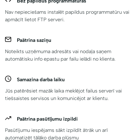
Bez papildus programmatūras
Nav nepieciešams instalēt papildus programmatūru vai
apmācīt lietot FTP serveri.
Paātrina saziņu
Noteikts uzņēmuma adresāts vai nodaļa saņem
automātisku info epastu par failu ielādi no klienta.
Samazina darba laiku
Jūs patērēsiet mazāk laika meklējot failus serverī vai
tiešsaistes servisos un komunicējot ar klientu.
Paātrina pasūtījumu izpildi
Pasūtījumu iespējams sākt izpildīt ātrāk un arī
automatizēt tālāko darba plūsmu