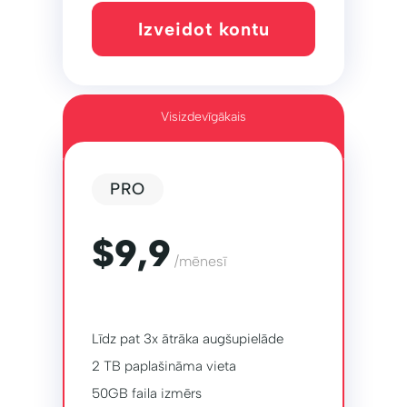
Izveidot kontu
Visizdevīgākais
PRO
$9,9
/mēnesī
Līdz pat 3x ātrāka augšupielāde
2 TB paplašināma vieta
50GB faila izmērs