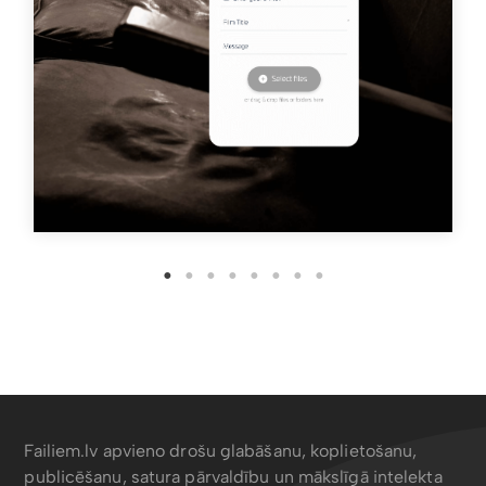
Failiem.lv apvieno drošu glabāšanu, koplietošanu,
publicēšanu, satura pārvaldību un mākslīgā intelekta