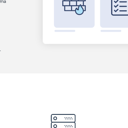
oma
r