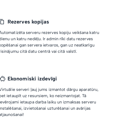
Rezerves kopijas
Automatizēta serveru rezerves kopiju veikšana katru
dienu un katru nedēļu. Ir admin rīki datu rezerves
kopēšanai gan servera ietvaros, gan uz neatkarīgu
risinājumu citā datu centrā vai citā valstī.
Ekonomiski izdevīgi
Virtuālie serveri ļauj jums izmantot dārgu aparatūru,
bet ietaupīt uz resursiem, ko neizmantojat. Tā
ievērojami ietaupa darba laiku un izmaksas serveru
instalēšanai, izvietošanai uzturēšanai un avārijas
atjaunošanai!