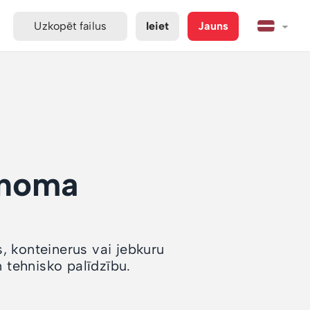
Uzkopēt failus
Ieiet
Jauns
 noma
s, konteinerus vai jebkuru
tehnisko palīdzību.