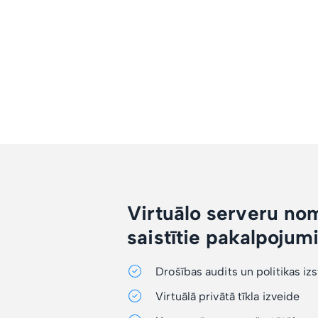
Virtuālo serveru no
saistītie pakalpojum
Drošības audits un politikas iz
Virtuālā privātā tīkla izveide