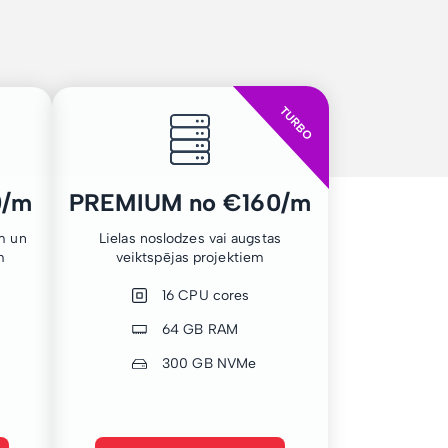
TURBO
0/m
PREMIUM no €160/m
m un
Lielas noslodzes vai augstas
m
veiktspējas projektiem
16 CPU cores
64 GB RAM
300 GB NVMe