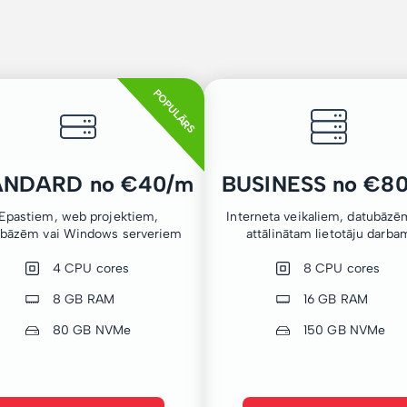
POPULĀRS
ANDARD no €40/m
BUSINESS no €8
Epastiem, web projektiem,
Interneta veikaliem, datubāzē
ubāzēm vai Windows serveriem
attālinātam lietotāju darba
4 CPU cores
8 CPU cores
8 GB RAM
16 GB RAM
80 GB NVMe
150 GB NVMe