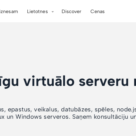
iznesam
Lietotnes
Discover
Cenas
īgu virtuālo serveru
s, epastus, veikalus, datubāzes, spēles, node.j
x un Windows serveros. Saņem konsultāciju un 