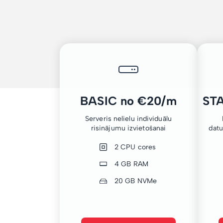
BASIC no €20/m
ST
Serveris nelielu individuālu
risinājumu izvietošanai
dat
2 CPU cores
4 GB RAM
20 GB NVMe