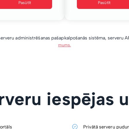
Pasūtīt
Pasūtīt
erveru administrēšanas pašapkalpošanās sistēma, serveru API
mums.
erveru iespējas 
ortāls
Privātā serveru pudur