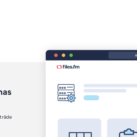
mas
i
strāde