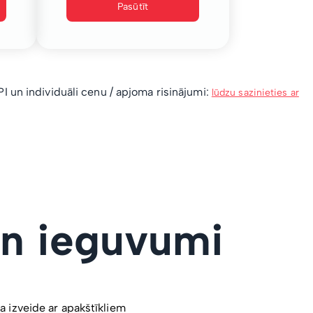
Pasūtīt
 un individuāli cenu / apjoma risinājumi:
lūdzu sazinieties ar
un ieguvumi
a izveide ar apakštīkliem