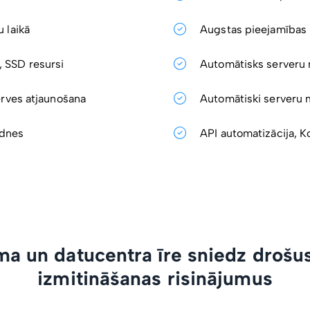
 laikā
Augstas pieejamības 
 SSD resursi
Automātisks serveru r
erves atjaunošana
Automātiski serveru 
idnes
API automatizācija, K
ma un datucentra īre sniedz drošus
izmitināšanas risinājumus