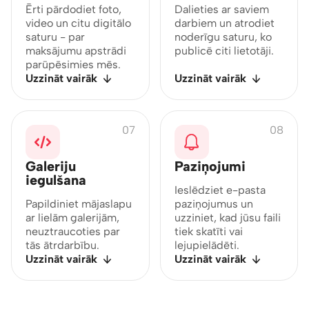
Ērti pārdodiet foto,
Dalieties ar saviem
video un citu digitālo
darbiem un atrodiet
saturu - par
noderīgu saturu, ko
maksājumu apstrādi
publicē citi lietotāji.
parūpēsimies mēs.
Uzzināt vairāk
Uzzināt vairāk
07
08
Galeriju
Paziņojumi
iegulšana
Ieslēdziet e-pasta
Papildiniet mājaslapu
paziņojumus un
ar lielām galerijām,
uzziniet, kad jūsu faili
neuztraucoties par
tiek skatīti vai
tās ātrdarbību.
lejupielādēti.
Uzzināt vairāk
Uzzināt vairāk