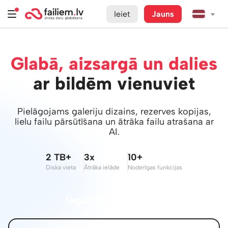
Ieiet
Jauns
Glabā, aizsargā un dalies
ar bildēm vienuviet
Pielāgojams galeriju dizains, rezerves kopijas,
lielu failu pārsūtīšana un ātrāka failu atrašana ar
AI.
2 TB+
3x
10+
Diska vieta
Ātrāka ielāde
Noderīgas funkcijas
Iegūt PRO iespējas