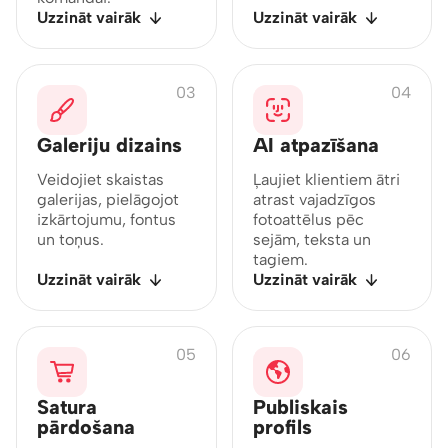
Uzzināt vairāk
Uzzināt vairāk
03
04
Galeriju dizains
AI atpazīšana
Veidojiet skaistas
Ļaujiet klientiem ātri
galerijas, pielāgojot
atrast vajadzīgos
izkārtojumu, fontus
fotoattēlus pēc
un toņus.
sejām, teksta un
tagiem.
Uzzināt vairāk
Uzzināt vairāk
05
06
Satura
Publiskais
pārdošana
profils