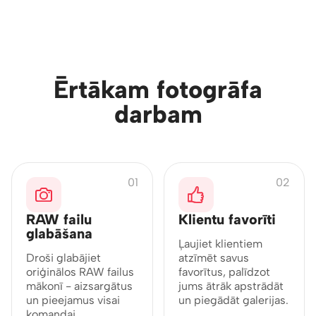
VISS NEPIECIEŠAMAIS VIENUVIET
Ērtākam fotogrāfa
darbam
01
02
RAW failu
Klientu favorīti
glabāšana
Ļaujiet klientiem
Droši glabājiet
atzīmēt savus
oriģinālos RAW failus
favorītus, palīdzot
mākonī - aizsargātus
jums ātrāk apstrādāt
un pieejamus visai
un piegādāt galerijas.
komandai.