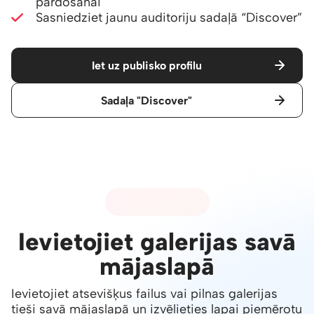
pārdošanai
Sasniedziet jaunu auditoriju sadaļā
“Discover”
Iet uz publisko profilu
Sadaļa "Discover"
07 - IEGULŠANA
Ievietojiet galerijas savā
mājaslapā
Ievietojiet atsevišķus failus vai pilnas galerijas
tieši savā mājaslapā un izvēlieties lapai piemērotu