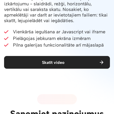
izkārtojumu - slaidrādi, režģi, horizontālu,
vertikālu vai saraksta skatu. Nosakiet, ko
apmeklētāji var darīt ar ievietotajiem failiem: tikai
skatīt, lejupielādēt vai iegādāties.
Vienkārša iegulšana ar Javascript vai iframe
Pielāgojas jebkuram ekrāna izmēram
Pilna galerijas funkcionalitāte arī mājaslapā
Skatīt video
08 - PAZIŅOJUMI
Saņemiet paziņojumus