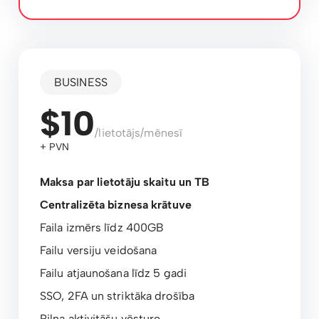
BUSINESS
$10
/lietotājs/mēnesī
+ PVN
Maksa par lietotāju skaitu un TB
Centralizēta biznesa krātuve
Faila izmērs līdz 400GB
Failu versiju veidošana
Failu atjaunošana līdz 5 gadi
SSO, 2FA un striktāka drošība
Pilna aktivitāšu vēsture