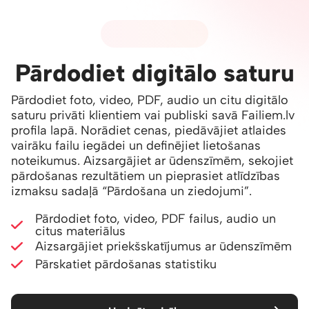
05 - PĀRDOŠANA
Pārdodiet digitālo saturu
Pārdodiet foto, video, PDF, audio un citu digitālo
saturu privāti klientiem vai publiski savā Failiem.lv
profila lapā. Norādiet cenas, piedāvājiet atlaides
vairāku failu iegādei un definējiet lietošanas
noteikumus. Aizsargājiet ar ūdenszīmēm, sekojiet
pārdošanas rezultātiem un pieprasiet atlīdzības
izmaksu sadaļā
“Pārdošana un ziedojumi”
.
Pārdodiet foto, video, PDF failus, audio un
citus materiālus
Aizsargājiet priekšskatījumus ar ūdenszīmēm
Pārskatiet pārdošanas statistiku