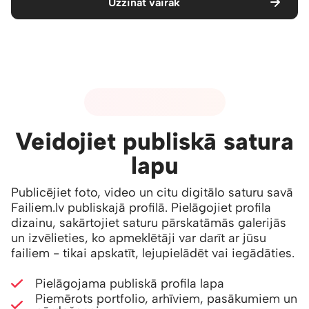
Uzzināt vairāk
06 - PUBLISKAIS SATURS
Veidojiet publiskā satura
lapu
Publicējiet foto, video un citu digitālo saturu savā
Failiem.lv publiskajā profilā. Pielāgojiet profila
dizainu, sakārtojiet saturu pārskatāmās galerijās
un izvēlieties, ko apmeklētāji var darīt ar jūsu
failiem - tikai apskatīt, lejupielādēt vai iegādāties.
Pielāgojama publiskā profila lapa
Piemērots portfolio, arhīviem, pasākumiem un