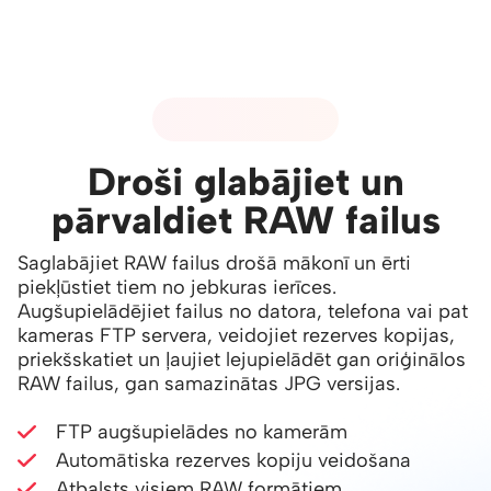
01 - RAW ATBALSTS
Droši glabājiet un
pārvaldiet RAW failus
Saglabājiet RAW failus drošā mākonī un ērti
piekļūstiet tiem no jebkuras ierīces.
Augšupielādējiet failus no datora, telefona vai pat
kameras FTP servera, veidojiet rezerves kopijas,
priekšskatiet un ļaujiet lejupielādēt gan oriģinālos
RAW failus, gan samazinātas JPG versijas.
FTP augšupielādes no kamerām
Automātiska rezerves kopiju veidošana
Atbalsts visiem RAW formātiem