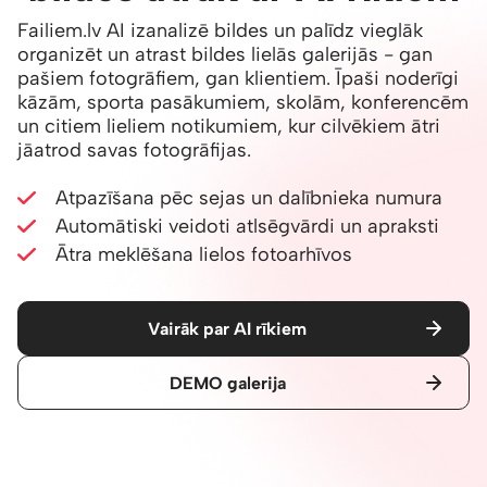
Failiem.lv AI izanalizē bildes un palīdz vieglāk
organizēt un atrast bildes lielās galerijās - gan
pašiem fotogrāfiem, gan klientiem. Īpaši noderīgi
kāzām, sporta pasākumiem, skolām, konferencēm
un citiem lieliem notikumiem, kur cilvēkiem ātri
jāatrod savas fotogrāfijas.
Atpazīšana pēc sejas un dalībnieka numura
Automātiski veidoti atlsēgvārdi un apraksti
Ātra meklēšana lielos fotoarhīvos
Vairāk par AI rīkiem
DEMO galerija