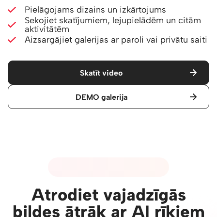
Pielāgojams dizains un izkārtojums
Sekojiet skatījumiem, lejupielādēm un citām
aktivitātēm
Aizsargājiet galerijas ar paroli vai privātu saiti
Skatīt video
DEMO galerija
04 - MĀKSLĪGĀ INTELEKTA RĪKI
Atrodiet vajadzīgās
bildes ātrāk ar AI rīkiem