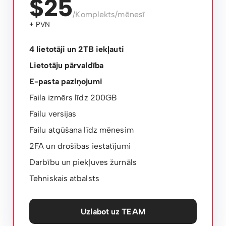
$25
/Komplekts/mēnesī
+ PVN
4 lietotāji un 2TB iekļauti
Lietotāju pārvaldība
E-pasta paziņojumi
Faila izmērs līdz 200GB
Failu versijas
Failu atgūšana līdz mēnesim
2FA un drošības iestatījumi
Darbību un piekļuves žurnāls
Tehniskais atbalsts
Uzlabot uz TEAM