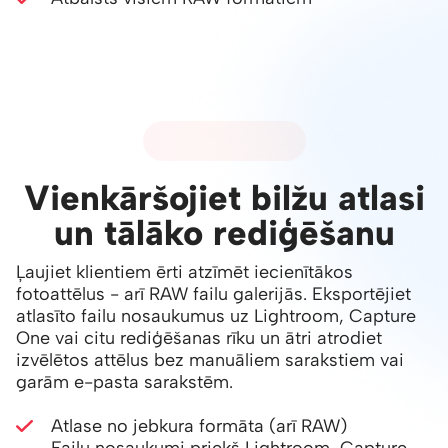
02 - FAILU ATLASE
Vienkāršojiet bilžu atlasi
un tālāko rediģēšanu
Ļaujiet klientiem ērti atzīmēt iecienītākos
fotoattēlus - arī RAW failu galerijās. Eksportējiet
atlasīto failu nosaukumus uz Lightroom, Capture
One vai citu rediģēšanas rīku un ātri atrodiet
izvēlētos attēlus bez manuāliem sarakstiem vai
garām e-pasta sarakstēm.
Atlase no jebkura formāta (arī RAW)