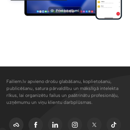
Failiem.lv apvieno drošu glabāšanu, koplietošanu,
publicēšanu, satura pārvaldību un mākslīgā intelekta
rīkus, lai organizētu failus un paātrinātu profesionāļu,
uzņēmumu un viņu klientu darbplūsmas.