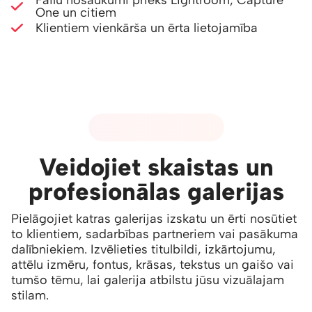
Failu nosaukumi priekš Lightroom, Capture
One un citiem
Klientiem vienkārša un ērta lietojamība
03 - GALERIJU DIZAINS
Veidojiet skaistas un
profesionālas galerijas
Pielāgojiet katras galerijas izskatu un ērti nosūtiet
to klientiem, sadarbības partneriem vai pasākuma
dalībniekiem. Izvēlieties titulbildi, izkārtojumu,
attēlu izmēru, fontus, krāsas, tekstus un gaišo vai
tumšo tēmu, lai galerija atbilstu jūsu vizuālajam
stilam.