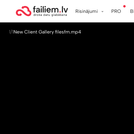
Risinājumi
PRO
B
1/1
New Client Gallery filesfm.mp4