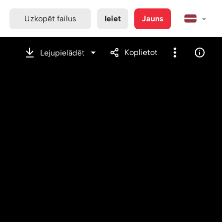
Uzkopēt failus
Ieiet
Jauns
Koplietot
Lejupielādēt