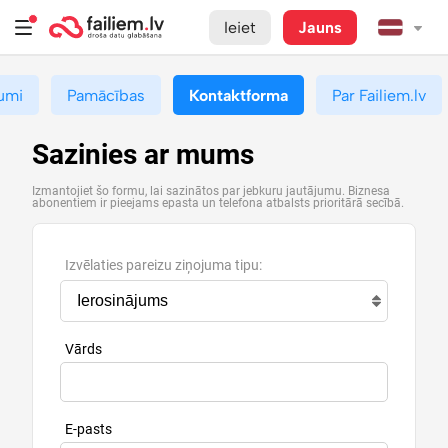
Ieiet
Jauns
umi
Pamācības
Kontaktforma
Par Failiem.lv
Sazinies ar mums
Izmantojiet šo formu, lai sazinātos par jebkuru jautājumu. Biznesa
abonentiem ir pieejams epasta un telefona atbalsts prioritārā secībā.
Izvēlaties pareizu ziņojuma tipu:
Vārds
E-pasts