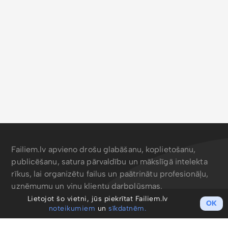
Failiem.lv apvieno drošu glabāšanu, koplietošanu,
publicēšanu, satura pārvaldību un mākslīgā intelekta
rīkus, lai organizētu failus un paātrinātu profesionāļu,
uzņēmumu un viņu klientu darbplūsmas.
Lietojot šo vietni, jūs piekrītat Failiem.lv
OK
noteikumiem
un
sīkdatnēm.