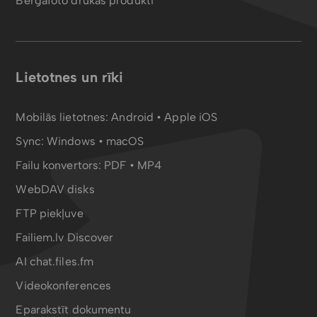
Bergafoto drukas produkti
Lietotnes un rīki
Mobilās lietotnes:
Android
•
Apple iOS
Sync:
Windows • macOS
Failu konvertors:
PDF
•
MP4
WebDAV disks
FTP piekļuve
Failiem.lv Discover
AI chat.files.fm
Videokonferences
Eparakstīt dokumentu