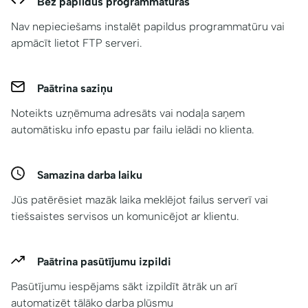
Bez papildus programmatūras
Nav nepieciešams instalēt papildus programmatūru vai
apmācīt lietot FTP serveri.
Paātrina saziņu
Noteikts uzņēmuma adresāts vai nodaļa saņem
automātisku info epastu par failu ielādi no klienta.
Samazina darba laiku
Jūs patērēsiet mazāk laika meklējot failus serverī vai
tiešsaistes servisos un komunicējot ar klientu.
Paātrina pasūtījumu izpildi
Pasūtījumu iespējams sākt izpildīt ātrāk un arī
automatizēt tālāko darba plūsmu