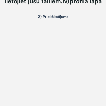
lietojiet jūsu failiem.lv/profila lapā
2) Priekškatījums