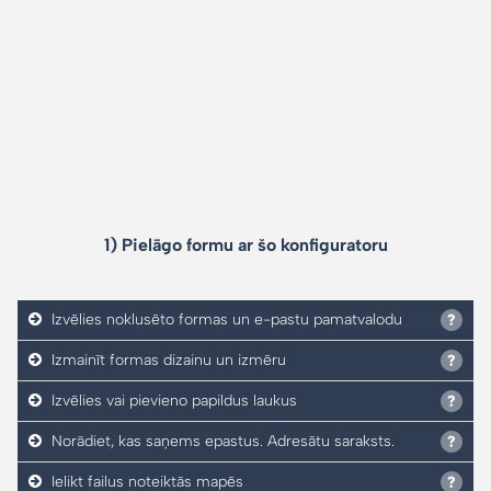
1) Pielāgo formu ar šo konfiguratoru
Izvēlies noklusēto formas un e-pastu pamatvalodu
Izmainīt formas dizainu un izmēru
Izvēlies vai pievieno papildus laukus
Norādiet, kas saņems epastus. Adresātu saraksts.
Ielikt failus noteiktās mapēs