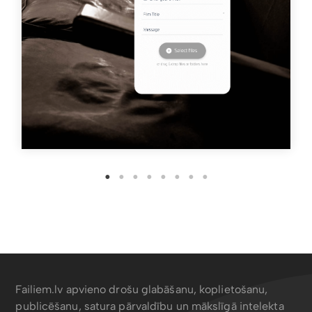
Failiem.lv apvieno drošu glabāšanu, koplietošanu,
publicēšanu, satura pārvaldību un mākslīgā intelekta