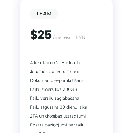
TEAM
$25
/mēnesī + PVN
4 lietotāji un 2TB iekļauti
Jaudīgāks serveru līmenis
Dokumentu e-parakstīšana
Faila izmērs līdz 200GB
Failu versiju saglabāšana
Failu atgūšana 30 dienu laikā
2FA un drošības uzstādījumi
Epasta paziņojumi par failu