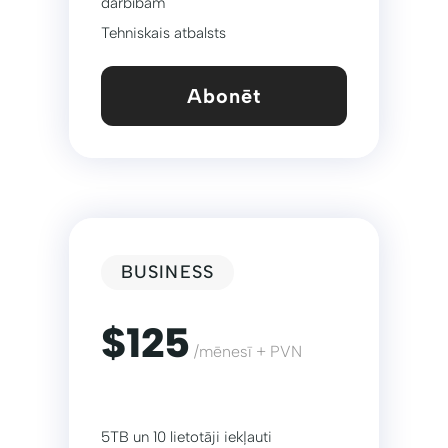
darbībām
Tehniskais atbalsts
Abonēt
BUSINESS
$125
/mēnesī + PVN
5TB un 10 lietotāji iekļauti