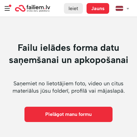
Ieiet
Jauns
Failu ielādes forma datu
saņemšanai un apkopošanai
Saņemiet no lietotājiem foto, video un citus
materiālus jūsu folderī, profilā vai mājaslapā.
Pielāgot manu formu