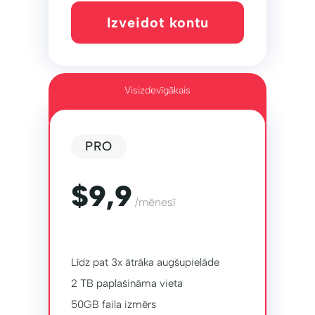
Izveidot kontu
Visizdevīgākais
PRO
$9,9
/mēnesī
Līdz pat 3x ātrāka augšupielāde
2 TB paplašināma vieta
50GB faila izmērs