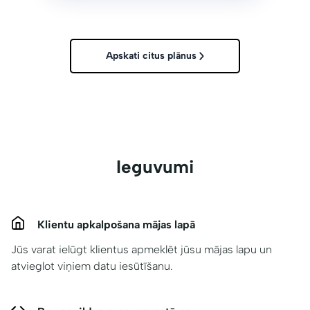
Apskati citus plānus
Ieguvumi
Klientu apkalpošana mājas lapā
Jūs varat ielūgt klientus apmeklēt jūsu mājas lapu un
atvieglot viņiem datu iesūtīšanu.