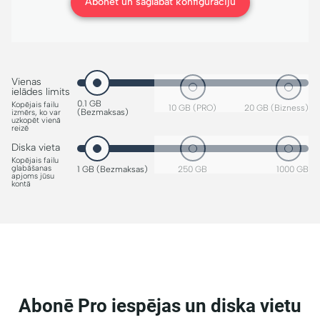
Abonēt un saglabāt konfigurāciju
Vienas
ielādes limits
0.1 GB
Kopējais failu
10 GB (PRO)
20 GB (Bizness)
(Bezmaksas)
izmērs, ko var
uzkopēt vienā
reizē
Diska vieta
Kopējais failu
glabāšanas
1 GB (Bezmaksas)
250 GB
1000 GB
apjoms jūsu
kontā
Abonē Pro iespējas un diska vietu