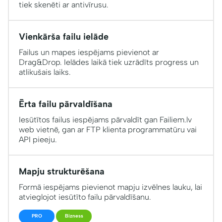
tiek skenēti ar antivīrusu.
Vienkārša failu ielāde
Failus un mapes iespējams pievienot ar
Drag&Drop. Ielādes laikā tiek uzrādīts progress un
atlikušais laiks.
Ērta failu pārvaldīšana
Iesūtītos failus iespējams pārvaldīt gan Failiem.lv
web vietnē, gan ar FTP klienta programmatūru vai
API pieeju.
Mapju strukturēšana
Formā iespējams pievienot mapju izvēlnes lauku, lai
atvieglojot iesūtīto failu pārvaldīšanu.
PRO
Bizness