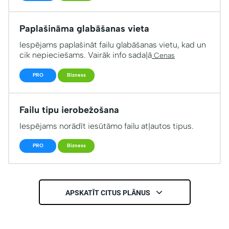
Paplašināma glabāšanas vieta
Iespējams paplašināt failu glabāšanas vietu, kad un
cik nepieciešams. Vairāk info sadaļā
Cenas
PRO
Bizness
Failu tipu ierobežošana
Iespējams norādīt iesūtāmo failu atļautos tipus.
PRO
Bizness
APSKATĪT CITUS PLĀNUS