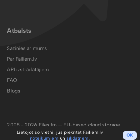
Atbalsts
Sazinies ar mums
Par Failiem.lv
API izstrādātājiem
FAQ
Blogs
2008 - 2026 Files.fm — EU-based cloud storage
Lietojot šo vietni, jūs piekrītat Failiem.lv
OK
noteikumiem
un
sīkdatnēm.