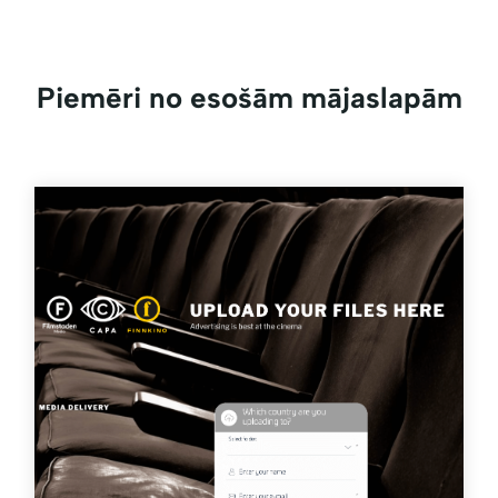
Piemēri no esošām mājaslapām