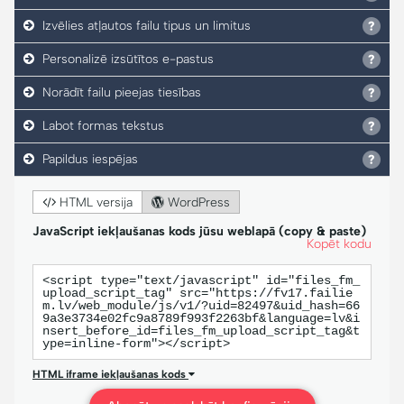
Izvēlies atļautos failu tipus un limitus
Personalizē izsūtītos e-pastus
Norādīt failu pieejas tiesības
Labot formas tekstus
Papildus iespējas
HTML versija
WordPress
JavaScript iekļaušanas kods jūsu weblapā (copy & paste)
Kopēt kodu
<script type="text/javascript" id="files_fm_
upload_script_tag" src="https://fv17.failie
m.lv/web_module/js/v1/?uid=82497&uid_hash=66
9a3e3734e02fc9a8789f993f2263bf&language=lv&i
nsert_before_id=files_fm_upload_script_tag&t
ype=inline-form"></script>
HTML iframe iekļaušanas kods