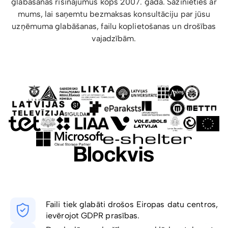
glabāšanas risinājumus kopš 2007. gada. Sazinieties ar
mums, lai saņemtu bezmaksas konsultāciju par jūsu
uzņēmuma glabāšanas, failu koplietošanas un drošības
vajadzībām.
Faili tiek glabāti drošos Eiropas datu centros,
ievērojot GDPR prasības.