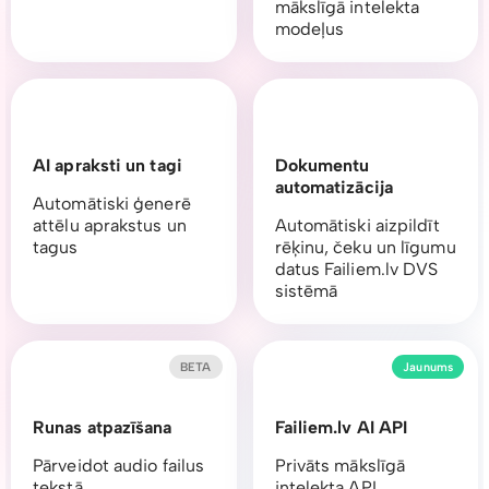
mākslīgā intelekta
modeļus
AI apraksti un tagi
Dokumentu
automatizācija
Automātiski ģenerē
attēlu aprakstus un
Automātiski aizpildīt
tagus
rēķinu, čeku un līgumu
datus Failiem.lv DVS
sistēmā
BETA
Jaunums
Runas atpazīšana
Failiem.lv AI API
Pārveidot audio failus
Privāts mākslīgā
tekstā
intelekta API