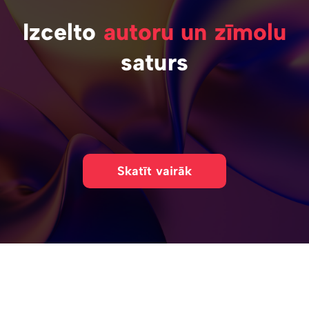
Izcelto
autoru un zīmolu
saturs
Skatīt vairāk