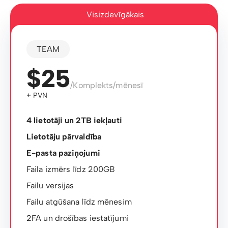
Visizdevīgākais
TEAM
$25
/Komplekts/mēnesī
+ PVN
4 lietotāji un 2TB iekļauti
Lietotāju pārvaldība
E-pasta paziņojumi
Faila izmērs līdz 200GB
Failu versijas
Failu atgūšana līdz mēnesim
2FA un drošības iestatījumi