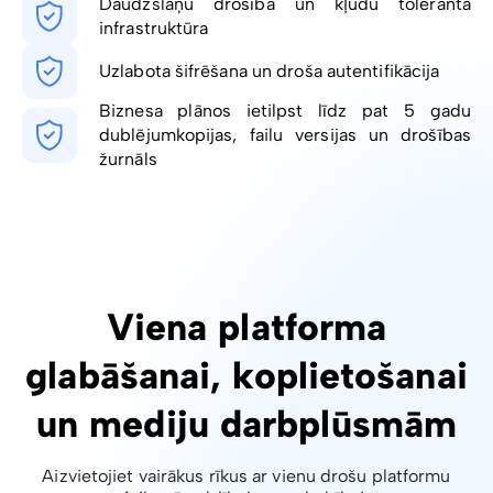
Daudzslāņu drošība un kļūdu toleranta
infrastruktūra
Uzlabota šifrēšana un droša autentifikācija
Biznesa plānos ietilpst līdz pat 5 gadu
dublējumkopijas, failu versijas un drošības
žurnāls
Viena platforma
glabāšanai, koplietošanai
un mediju darbplūsmām
Aizvietojiet vairākus rīkus ar vienu drošu platformu