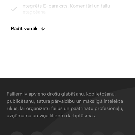
Atspējot lejupielādes ar tikai skatīšanas piekļuvi
Rādīt vairāk
Meklēt saturu, metadatus, tagus un EXIF ​​datus
Failiem.lv apvieno drošu glabāšanu, koplietošanu,
publicēšanu, satura pārvaldību un mākslīgā intelekta
rīkus, lai organizētu failus un paātrinātu profesionāļu,
uzņēmumu un viņu klientu darbplūsmas.