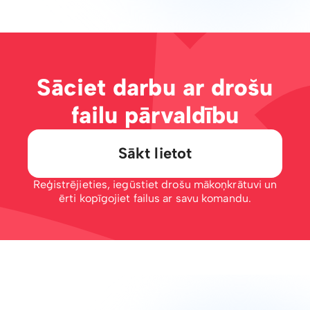
Sāciet darbu ar drošu
failu pārvaldību
Sākt lietot
Reģistrējieties, iegūstiet drošu mākoņkrātuvi un
ērti kopīgojiet failus ar savu komandu.