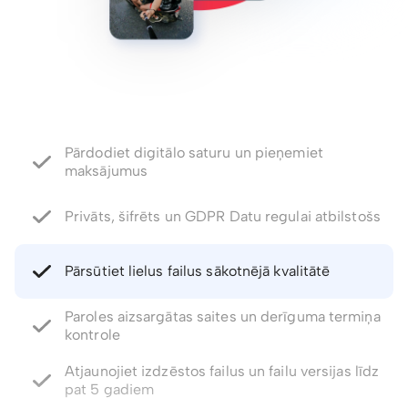
Pārdodiet digitālo saturu un pieņemiet
maksājumus
Privāts, šifrēts un GDPR Datu regulai atbilstošs
Pārsūtiet lielus failus sākotnējā kvalitātē
Paroles aizsargātas saites un derīguma termiņa
kontrole
Atjaunojiet izdzēstos failus un failu versijas līdz
pat 5 gadiem
Integrēts E-paraksts. Komentāri un failu
ietagošana