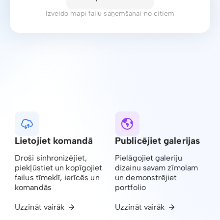
Izveido mapi failu saņemšanai no citiem
Lietojiet komandā
Publicējiet galerijas
Droši sinhronizējiet,
Pielāgojiet galeriju
piekļūstiet un kopīgojiet
dizainu savam zīmolam
failus tīmeklī, ierīcēs un
un demonstrējiet
komandās
portfolio
Uzzināt vairāk
Uzzināt vairāk