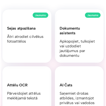
Jaunums
Jaunums
Sejas atpazīšana
Dokumentu
asistents
Ātri atrodiet cilvēkus
fotoattēlos
Apkopojiet, tulkojiet
vai uzdodiet
jautājumus par
dokumentu
Attēlu OCR
AI Čats
Pārveidojiet attēlus
Saņemiet drošas
meklējamā tekstā
atbildes, izmantojot
privātus vai vadošos