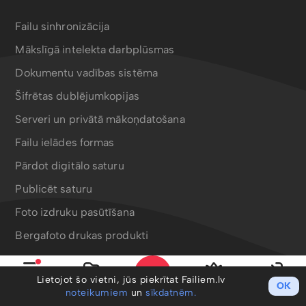
Failu sinhronizācija
Mākslīgā intelekta darbplūsmas
Dokumentu vadības sistēma
Šifrētas dublējumkopijas
Serveri un privātā mākoņdatošana
Failu ielādes formas
Pārdot digitālo saturu
Publicēt saturu
Foto izdruku pasūtīšana
Bergafoto drukas produkti
Lietojot šo vietni, jūs piekrītat Failiem.lv
OK
Izvēlne
Mani faili
PRO
Ieiet
noteikumiem
un
sīkdatnēm.