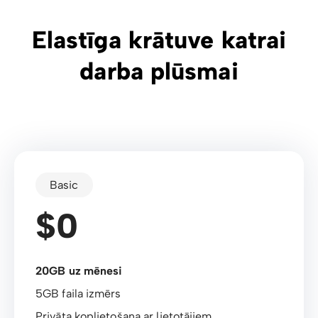
Elastīga krātuve katrai
darba plūsmai
Basic
$0
20GB uz mēnesi
5GB faila izmērs
Privāta koplietošana ar lietotājiem