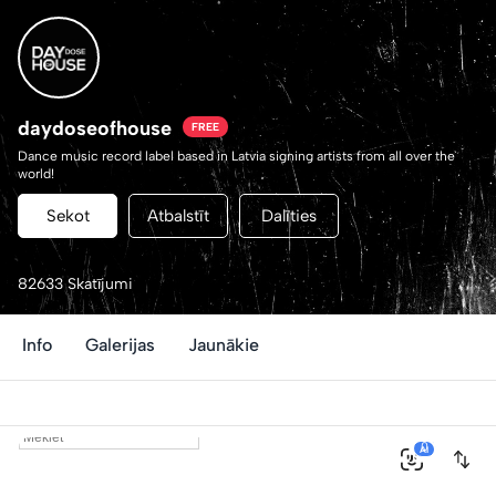
daydoseofhouse
FREE
Dance music record label based in Latvia signing artists from all over the
world!
Sekot
Atbalstīt
Dalīties
82633 Skatījumi
Info
Galerijas
Jaunākie
0
AI