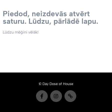
Piedod, neizdevās atvērt
saturu. Lūdzu, pārlādē lapu.
Lūdzu mēģini vēlāk!
© Day Dose of House