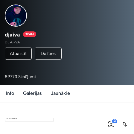
djaiva
TEAM
DJ AI-VA
Atbalstīt
Dalīties
89773 Skatījumi
Info
Galerijas
Jaunākie
0
AI