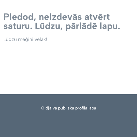
Piedod, neizdevās atvērt
saturu. Lūdzu, pārlādē lapu.
Lūdzu mēģini vēlāk!
© djaiva publiskā profila lapa