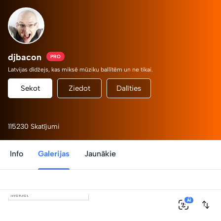
djbacon
PRO
Latvijas dīdžejs, kas miksē mūziku ballītēm un ne tikai.
Sekot
Ziedot
Dalīties
115230 Skatījumi
Info
Galerijas
Jaunākie
0
AI