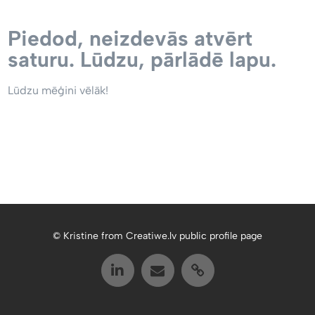
Piedod, neizdevās atvērt
saturu. Lūdzu, pārlādē lapu.
Lūdzu mēģini vēlāk!
© Kristine from Creatiwe.lv public profile page