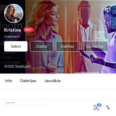
Kristine
BIZ+
Creatiwe.lv
Sekot
Ziedot
Dalīties
Sazināties
101128 Skatījumi
Info
Galerijas
Jaunākie
0
AI