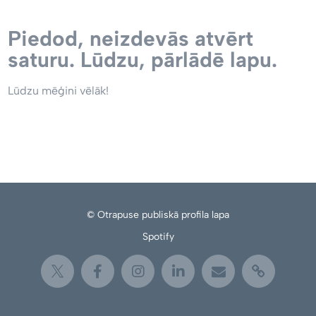
Piedod, neizdevās atvērt
saturu. Lūdzu, pārlādē lapu.
Lūdzu mēģini vēlāk!
© Otrapuse publiskā profila lapa
Spotify