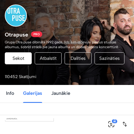
Otrapuse
PRO
Grupa Otra puse dibināta 1992.gadā, līdz šim izdevusi piecus studijas
albumus, šobrīd strādā pie jauna albuma un dodas rudens koncerttūrē.
Sekot
Atbalstīt
Dalīties
Sazināties
110452 Skatījumi
Info
Galerijas
Jaunākie
0
AI