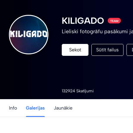
KILIGADO
TEAM
Lieliski fotogrāfu pasākumi 
Sekot
Sūtīt failus
132924 Skatījumi
Info
Galerijas
Jaunākie